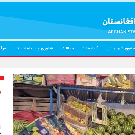
حقوق شهروندی
کتابخانه
مقالات
فناوری و ارتباطات
معرف
آ
م