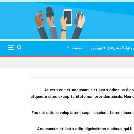
ی اپلیکیش‌های آموزشی
بیشتر
At vero eos et accusamus et iusto odios un digni
atqueste sites excep turiitate non providentsimils. Nemo
Eos qui ratione voluptatem sequi nesciunt. Lorem ipsum 
Accusamus et iusto odio dignissimos ducimus qui bla