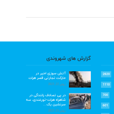
گزارش های شهروندی
آتش سوزی اخیر در
2820
مارکت تجارتی قصر هرات
ژوئن 22, 2023
1110
در پی تصادف رانندگی در
700
شاهراه هرات-تورغندی، سه
سرنشین یک…
601
ژوئن 15, 2023