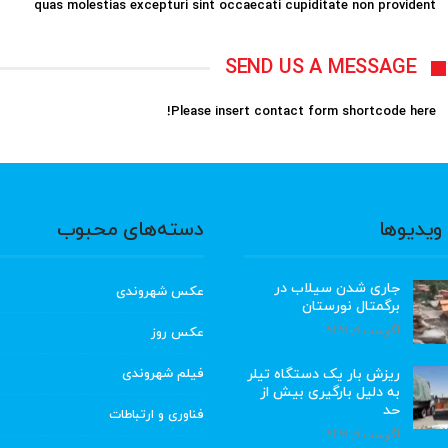
quas molestias excepturi sint occaecati cupiditate non provident
SEND US A MESSAGE
Please insert contact form shortcode here!
ویدیوها
دسته‌های محبوب
جاری شدن سیلاب در
عکس شهروندی
برگمتال نورستان
آگوست 6, 2026
عکس روز
ریزش بار یک دستگاه تیلر
فیلم شهروندی
به دلیل بارگیری بیش از
حد
فناوری و ارتباطات
آگوست 6, 2026