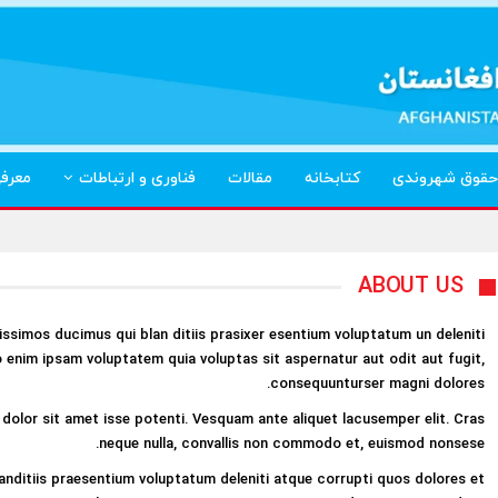
حقوق شهروندی
کتابخانه
مقالات
فناوری و ارتباطات
معرف
ABOUT US
ssimos ducimus qui blan ditiis prasixer esentium voluptatum un deleniti
 enim ipsam voluptatem quia voluptas sit aspernatur aut odit aut fugit,
consequunturser magni dolores.
dolor sit amet isse potenti. Vesquam ante aliquet lacusemper elit. Cras
neque nulla, convallis non commodo et, euismod nonsese.
nditiis praesentium voluptatum deleniti atque corrupti quos dolores et