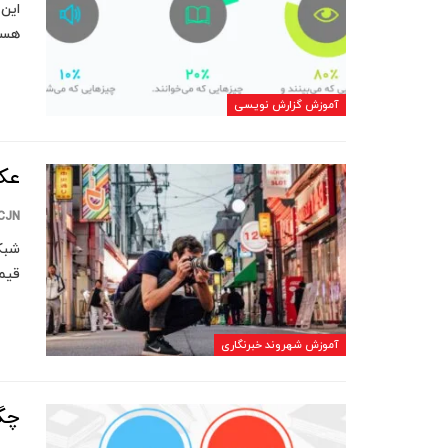
این 
هستن
آموزش گزارش نویسی
عک
CJN
شبکه
قیمت
آموزش شهروند خبرنگاری
چگ