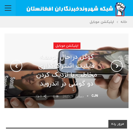
خانه
اپلیکشن موبایل
اپلیکشن موبایل
گوگل در حال توسعه
قابلیت اشتراک‌گذاری
مخاطب با نزدیک کردن
دو گوشی در اندروید
CJN
دسامبر 9, 2025
6
0
مرور رده