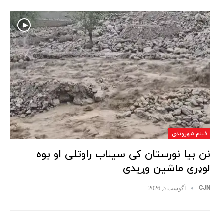
فیلم شهروندی
نن بیا نورستان کی سیلاب راوتلی او یوه
لوډری ماشین وړیدی
CJN
آگوست 5, 2026