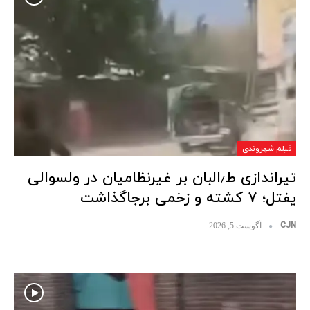
فیلم شهروندی
تیراندازی ط٫البان بر غیرنظامیان در ولسوالی
یفتل؛ ۷ کشته و زخمی برجاگذاشت
CJN
آگوست 5, 2026