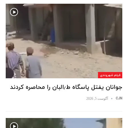
فیلم شهروندی
جوانان یفتل پاسگاه ط٫البان را محاصره کردند
CJN
آگوست 5, 2026