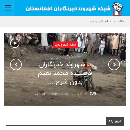
خانه
فیلم شهروندی
فیلم شهروندی
با شهروند خبرنگاران
فرستنده محمد نعیم
بدون شرح …
CJN
آگوست 8, 2026
1
0
مرور رده