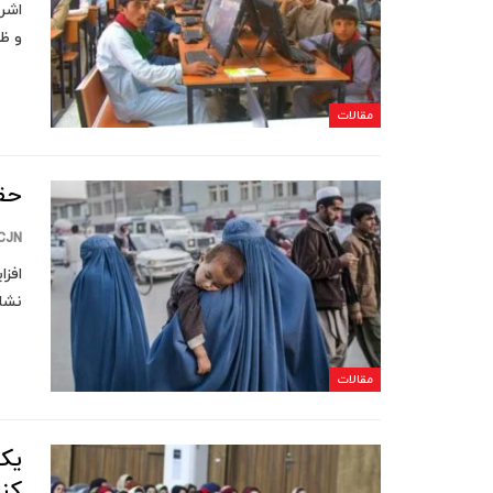
اشر
و ظر
مقالات
حق
CJN
افز
نشا
مقالات
یک 
کن