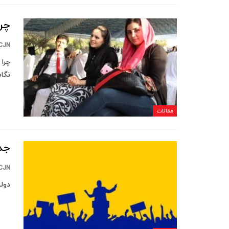
چرا
CJN
چرا
نگا
مقالات
جد
CJN
دولت