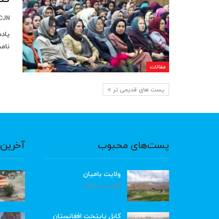
CJN
یادد
نامش
مقالات
پست های قدیمی تر
پست‌های محبوب
آخرین 
ولایت بامیان
آگوست 6, 2026
کابل پایتخت افغانستان