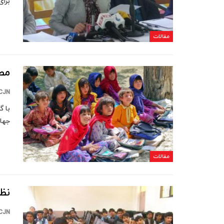
برا
مقالات
مط
CJN
با 
جهانی
مقالات
نظ
CJN