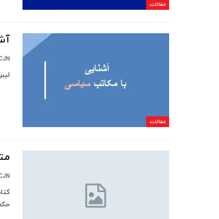
مقالات
آش
CJN
ليبراليسم
مقالات
مت
CJN
حکم 