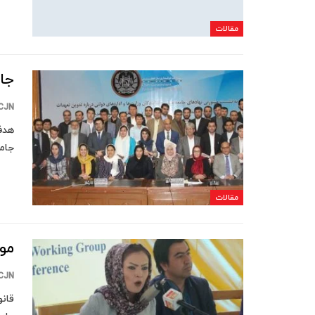
مقالات
جام
CJN
هدف 
جامع
مقالات
مو
CJN
قان