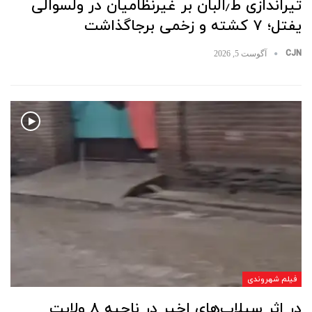
تیراندازی ط٫البان بر غیرنظامیان در ولسوالی
یفتل؛ ۷ کشته و زخمی برجاگذاشت
CJN
آگوست 5, 2026
فیلم شهروندی
در اثر سیلاب‌های اخیر در ناحیه ۸ ولایت