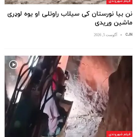
فیلم شهروندی
نن بیا نورستان کی سیلاب راوتلی او یوه لوډری
ماشین وړیدی
CJN
آگوست 5, 2026
فیلم شهروندی