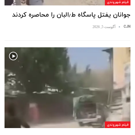
فیلم شهروندی
جوانان یفتل پاسگاه ط٫البان را محاصره کردند
CJN
آگوست 5, 2026
فیلم شهروندی