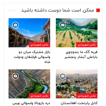
ممکن است شما دوست داشته باشید
عکس شهروندی
عکس شهروندی
قریه گک ما بندوجوی
بازار مشترک میان دو
باباعلی آبشار پنجشیر
ولسوالی فراشغان ودولت
شاه
عکس شهروندی
عکس شهروندی
کابل پایتخت افغانستان
دره بازوبالا ولسوالی ورس