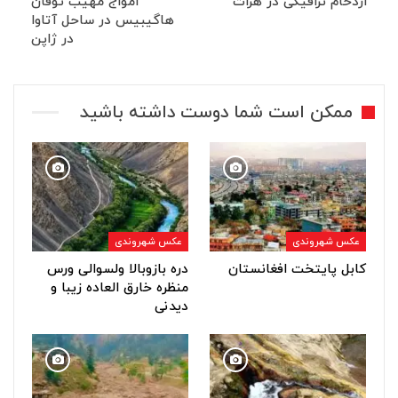
ازدحام ترافیکی در هرات
امواج مهیب توفان
هاگیبیس در ساحل آتاوا
در ژاپن
ممکن است شما دوست داشته باشید
عکس شهروندی
عکس شهروندی
کابل پایتخت افغانستان
دره بازوبالا ولسوالی ورس
منظره خارق العاده زیبا و
دیدنی