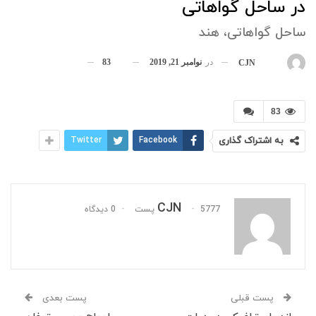
در ساحل گواهاتی
ساحل گواهاتی، هند
در
نوامبر 21, 2019
83
بوسیله
CJN
83
به اشتراک گذاری
Facebook
Twitter
CJN
5777 پست
0 دیدگاه
پست قبلی
پست بعدی