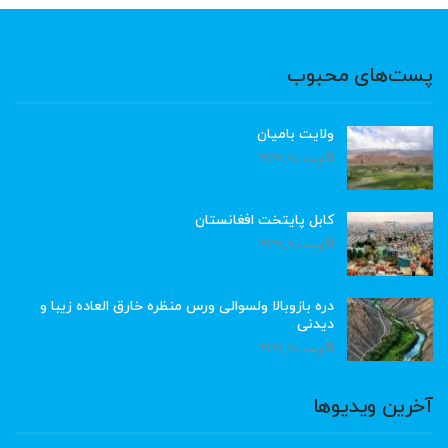
پست‌های محبوب
ولایت بامیان
آگوست 6, 2026
کابل پایتخت افغانستان
آگوست 6, 2026
دره بازوبالا ولسوالی ورس منظره خارق العاده زیبا و
دیدنی
آگوست 6, 2026
آخرین ویدیوها