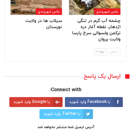
عکس شهروندی
عکس شهروندی
چشمه آب گرم در تنگی
سیلاب ها در ولایت
اژدهار، نقطه آغاز دره
نورستان
ترکمن ولسوالی سرخ پارسا
ولایت پروان
قبلی
بعد
ارسال یک پاسخ
Connect with:
با Facebook وارد شوید
با Google وارد شوید
با Twitter وارد شوید
آدرس ایمیل شما منتشر نخواهد شد.