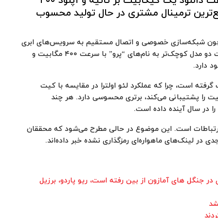
۵۰٫۸ در ۷۶٫۲ سانتی‌متر، قادر به ارائه سرعت دانلود یک گیگابیت بر ثانیه و آپلود ۴۰۰
ع‌ترین ترمینال مشتری در حال تولید محسوب
‌ای چون شبکه‌سازی خصوصی و اتصال مستقیم به سرویس‌های ابری
آمازون را ارائه می‌دهد. این در حالی است که این شرکت دو مدل کوچک‌تر به نام‌های “پرو” با سرعت ۴۰۰ مگابیت و
 گرفته است، چرا که عملکرد لئو اولترا در مقایسه با کیت
Pe استارلینک که حداکثر سرعت ۴۰۰ مگابیت را پشتیبانی می‌کند، برتری محسوسی دارد. هر چند
 در سال آینده داده است.
 ارتباطات است. این موضوع در حالی مطرح می‌شود که محققان
ی در لینک‌های ماهواره‌ای رمزگذاری نشده خبر داده‌اند.
ر جنگل های آمازون از بین رفته است، ریو پاردو، برزیل
شد