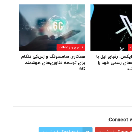
ت
فناوری و ارتباطات
یکس: رقبای اپل با
همکاری سامسونگ و اِس‌کِی تلکام
های رسمی خود را
برای توسعه فناوری‌های هوشمند
ند
6G
Connect w