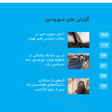
گزارش های شهروندی
آتش سوزی اخیر در
2820
مارکت تجارتی قصر هرات
ژوئن 22, 2023
1110
در پی تصادف رانندگی در
700
شاهراه هرات-تورغندی، سه
سرنشین یک…
601
ژوئن 15, 2023
200
گروهی از استادان
دانشگاه‌های افغانستان که
136
پس از روی کارآمدن…
ژوئن 6, 2023
قبلی
بعد