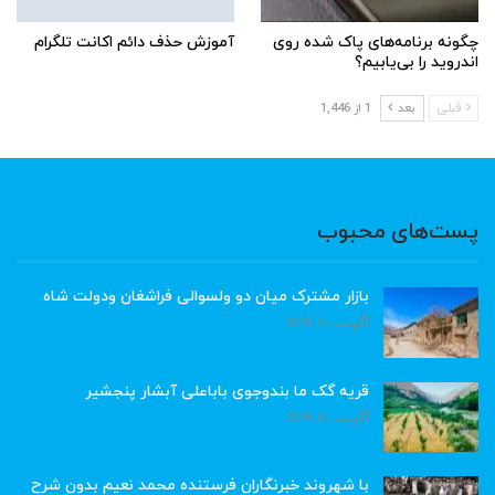
چگونه برنامه‌های پاک شده روی
آموزش حذف دائم اکانت تلگرام
اندروید را بی‌یابیم؟
قبلی
بعد
1 از 1,446
پست‌های محبوب
بازار مشترک میان دو ولسوالی فراشغان ودولت شاه
آگوست 8, 2026
قریه گک ما بندوجوی باباعلی آبشار پنجشیر
آگوست 8, 2026
با شهروند خبرنگاران فرستنده محمد نعیم بدون شرح