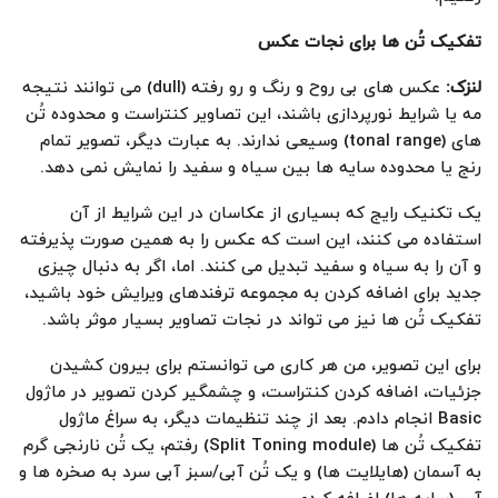
تفکیک تُن ها برای نجات عکس
لنزک
:
عکس های بی روح و رنگ و رو رفته (dull) می توانند نتیجه
مه یا شرایط نورپردازی باشند، این تصاویر کنتراست و محدوده تُن
های (tonal range) وسیعی ندارند. به عبارت دیگر، تصویر تمام
رنج یا محدوده سایه ها بین سیاه و سفید را نمایش نمی دهد.
یک تکنیک رایج که بسیاری از عکاسان در این شرایط از آن
استفاده می کنند، این است که عکس را به همین صورت پذیرفته
و آن را به سیاه و سفید تبدیل می کنند. اما، اگر به دنبال چیزی
جدید برای اضافه کردن به مجموعه ترفندهای ویرایش خود باشید،
تفکیک تُن ها نیز می تواند در نجات تصاویر بسیار موثر باشد.
برای این تصویر، من هر کاری می توانستم برای بیرون کشیدن
جزئیات، اضافه کردن کنتراست، و چشمگیر کردن تصویر در ماژول
Basic انجام دادم. بعد از چند تنظیمات دیگر، به سراغ ماژول
تفکیک تُن ها (Split Toning module) رفتم، یک تُن نارنجی گرم
به آسمان (هایلایت ها) و یک تُن آبی/سبز آبی سرد به صخره ها و