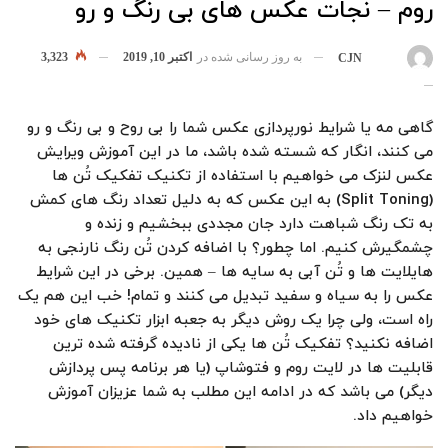
روم – نجات عکس های بی رنگ و رو
به روز رسانی شده در
اکتبر 10, 2019
3,323
بوسیله
CJN
گاهی مه یا شرایط نورپردازی عکس شما را بی روح و بی رنگ و رو
می کنند، انگار که شسته شده باشد، ما در این آموزش ویرایش
عکس لنزک می خواهیم با استفاده از تکنیک تفکیک تُن ها
(Split Toning) به این عکس که به دلیل تعداد رنگ های کمش
به تک رنگ شباهت دارد جان مجددی ببخشیم و زنده و
چشمگیرش کنیم. اما چطور؟ با اضافه کردن تُن رنگ نارنجی به
هایلایت ها و تُن آبی به سایه ها – همین. برخی در این شرایط
عکس را به سیاه و سفید تبدیل می کنند و تمام! خب این هم یک
راه است، ولی چرا یک روش دیگر به جعبه ابزار تکنیک های خود
اضافه نکنید؟ تفکیک تُن ها یکی از نادیده گرفته شده ترین
قابلیت ها در لایت روم و فتوشاپ (یا هر برنامه پس پردازش
دیگر) می باشد که در ادامه این مطلب به شما عزیزان آموزش
خواهیم داد.