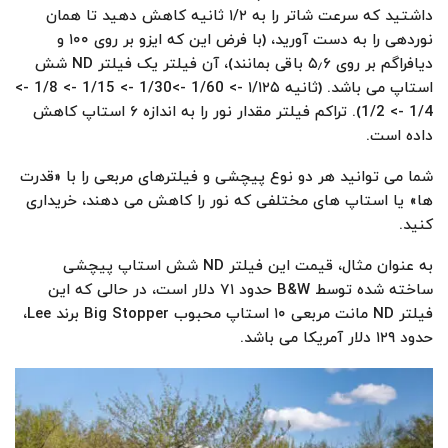
داشتید که سرعت شاتر را به ۱/۲ ثانیه کاهش دهید تا همان
نوردهی را به دست آورید، (با فرض این که ایزو بر روی ۱۰۰ و
دیافراگم بر روی ۵٫۶ باقی بمانند)، آن فیلتر یک فیلتر ND شش
استاپ می باشد. (ثانیه ۱/۱۲۵ -> 1/60 ->1/30 -> 1/15 -> 1/8 ->
1/4 -> 1/2). تراکم فیلتر مقدار نور را به اندازه ۶ استاپ کاهش
داده است.
شما می توانید هر دو نوع پیچشی و فیلترهای مربعی را با «قدرت
ها» یا استاپ های مختلفی که نور را کاهش می دهند، خریداری
کنید.
به عنوان مثال، قیمت این فیلتر ND شش استاپ پیچشی
ساخته شده توسط B&W حدود ۷۱ دلار است، در حالی که این
فیلتر ND مانت مربعی ۱۰ استاپ محبوب Big Stopper برند Lee،
حدود ۱۲۹ دلار آمریکا می باشد.