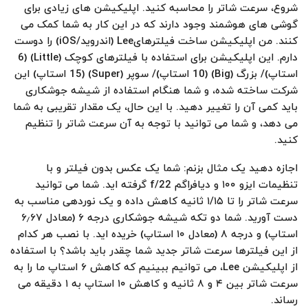
شروع، سرعت شاتر را محاسبه کنید. اپلیکیشن های زیادی برای
گوشی های هوشمند وجود دارند که در این کار به شما کمک می
کنند. من اپلیکیشن ساخت فیلترهایLee (اندروید/iOS) را دوست
دارم. این اپلیکیشن برای استفاده با فیلترهای کوچک (Little) (6
استاپ)/ بزرگ (Big) (10 استاپ)/ سوپر (Super) (15 استاپ) این
شرکت ساخته شده، و شما هنگام استفاده از شیشه جوشکاری
باید کمی آن را تغییر دهید. با این حال، یک مقدار تقریبی به شما
می دهد، و شما می توانید با توجه به آن سرعت شاتر را تنظیم
کنید.
اجازه دهید یک مثال بزنم: شما یک عکس بدون فیلتر و با
تنظیمات ایزو ۱۰۰ و دیافراگم f/22 گرفته اید. شما می توانید
سرعت شاتر را تا ۱/۱۵ ثانیه کاهش داده و یک نوردهی مناسب به
دست آورید. شما دو تکه شیشه جوشکاری درجه ۶ (معادل ۶٫۶۷
استاپ) و درجه ۸ (معادل ۱۰ استاپ) خریده اید. با نصب هر کدام
از این فیلترها سرعت شاتر جدید شما چقدر باید باشد؟ با استفاده
از اپلیکیشن Lee، می توانیم ببینیم که کاهش ۶ استاپ ما را به
سرعت شاتر بین ۴ و ۸ ثانیه و کاهش ۱۰ استاپ به ۱ دقیقه می
رساند.