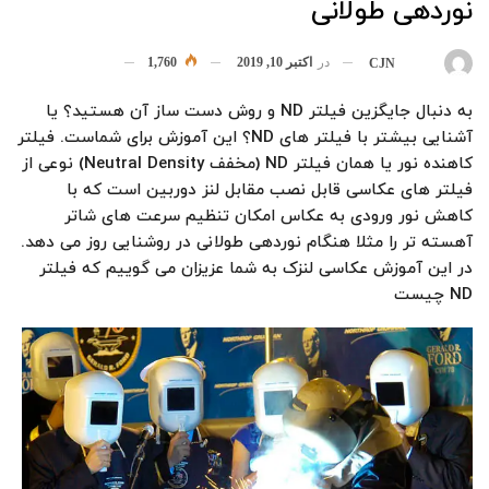
نوردهی طولانی
در
اکتبر 10, 2019
1,760
بوسیله
CJN
به دنبال جایگزین فیلتر ND و روش دست ساز آن هستید؟ یا
آشنایی بیشتر با فیلتر های ND؟ این آموزش برای شماست. فیلتر
کاهنده نور یا همان فیلتر ND (مخفف Neutral Density) نوعی از
فیلتر های عکاسی قابل نصب مقابل لنز دوربین است که با
کاهش نور ورودی به عکاس امکان تنظیم سرعت های شاتر
آهسته تر را مثلا هنگام نوردهی طولانی در روشنایی روز می دهد.
در این آموزش عکاسی لنزک به شما عزیزان می گوییم که فیلتر
ND چیست