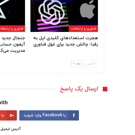
فناوری و ارتباطات
فناوری و ارتباطا
هجرت استعدادهای کلیدی اپل به
جنجال جدید ا
رقبا؛ چالش جدید برای غول فناوری
آیفون حساب‌
مدیریت می‌کن
قبلی
بعد
ارسال یک پاسخ
ith:
با Facebook وارد شوید
با Google وارد شوید
آدرس ایمیل 