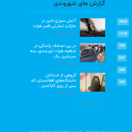
گزارش های شهروندی
آتش سوزی اخیر در
2820
مارکت تجارتی قصر هرات
ژوئن 22, 2023
1110
در پی تصادف رانندگی در
700
شاهراه هرات-تورغندی، سه
سرنشین یک…
601
ژوئن 15, 2023
200
گروهی از استادان
دانشگاه‌های افغانستان که
136
پس از روی کارآمدن…
ژوئن 6, 2023
قبلی
بعد