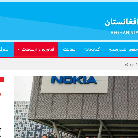
حقوق شهروندی
کتابخانه
مقالات
فناوری و ارتباطات
معرف
د تی ای
آ
م