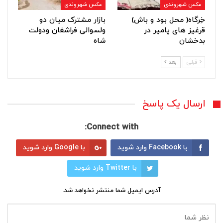
عکس شهروندی
عکس شهروندی
خِرگاه( محل بود و باش)
بازار مشترک میان دو
قرغیز های پامیر در
ولسوالی فراشغان ودولت
بدخشان
شاه
قبلی
بعد
ارسال یک پاسخ
Connect with:
با Facebook وارد شوید
با Google وارد شوید
با Twitter وارد شوید
آدرس ایمیل شما منتشر نخواهد شد.