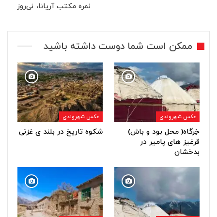
نمره مکتب آریانا، نی‌روز
ممکن است شما دوست داشته باشید
عکس شهروندی
عکس شهروندی
خِرگاه( محل بود و باش)
شکوه تاریخ در بلند ی غزنی
قرغیز های پامیر در
بدخشان