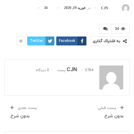
در
فوریه 19, 2020
34
بوسیله
CJN
34
به اشتراک گذاری
Facebook
Twitter
CJN
5784 پست
0 دیدگاه
پست قبلی
پست بعدی
بدون شرح
بدون شرح