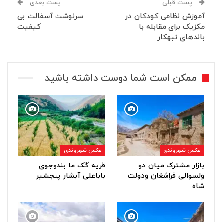
پست قبلی
پست بعدی
آموزش نظامی کودکان در
سرنوشت آسفالت بی
مکزیک برای مقابله با
کیفیت
باندهای تبهکار
ممکن است شما دوست داشته باشید
عکس شهروندی
عکس شهروندی
بازار مشترک میان دو
قریه گک ما بندوجوی
ولسوالی فراشغان ودولت
باباعلی آبشار پنجشیر
شاه