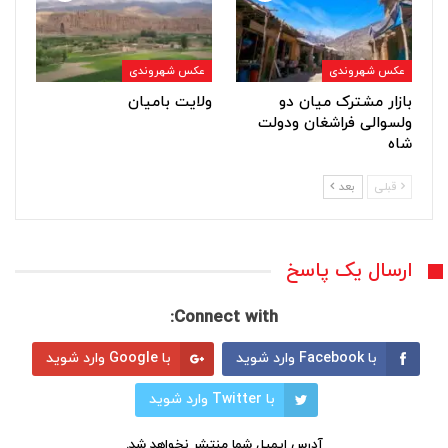
عکس شهروندی
عکس شهروندی
بازار مشترک میان دو
ولایت بامیان
ولسوالی فراشغان ودولت
شاه
قبلی
بعد
ارسال یک پاسخ
Connect with:
با Facebook وارد شوید
با Google وارد شوید
با Twitter وارد شوید
آدرس ایمیل شما منتشر نخواهد شد.