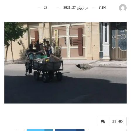
در
ژوئن 27, 2021
23
بوسیله
CJN
23