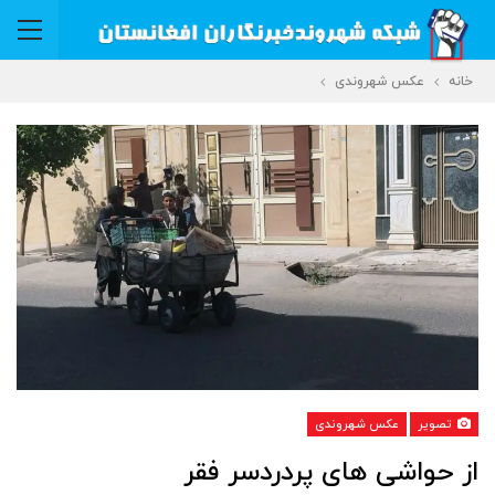
خانه
عکس شهروندی
تصویر
عکس شهروندی
از حواشی های پردردسر فقر