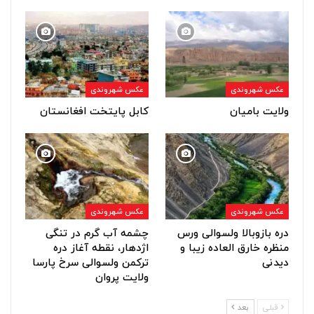
عکس شهروندی
عکس شهروندی
ولایت بامیان
کابل پایتخت افغانستان
عکس شهروندی
عکس شهروندی
دره بازوبالا ولسوالی ورس
چشمه آب گرم در تنگی
منظره خارق العاده زیبا و
اژدهار، نقطه آغاز دره
دیدنی
ترکمن ولسوالی سرخ پارسا
ولایت پروان
قبلی
بعد