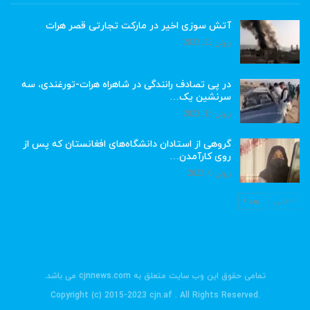
آتش سوزی اخیر در مارکت تجارتی قصر هرات
ژوئن 22, 2023
در پی تصادف رانندگی در شاهراه هرات-تورغندی، سه
سرنشین یک…
ژوئن 15, 2023
گروهی از استادان دانشگاه‌های افغانستان که پس از
روی کارآمدن…
ژوئن 6, 2023
قبلی
بعد
تمامی حقوق این وب سایت متعلق به cjnnews.com می باشد.
.Copyright (c) 2015-2023 cjn.af . All Rights Reserved