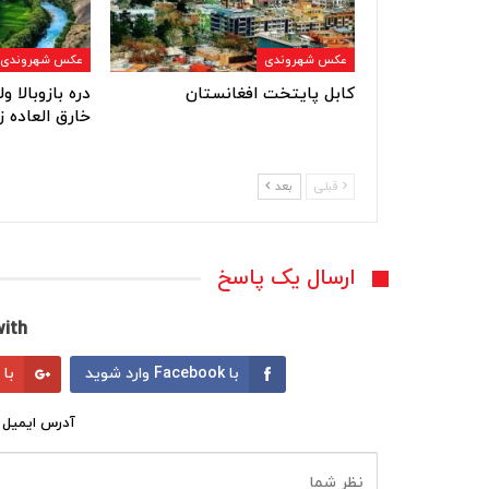
عکس شهروندی
عکس شهروندی
کابل پایتخت افغانستان
دره بازوبالا 
خارق العاده ز
قبلی
بعد
ارسال یک پاسخ
ith:
با Facebook وارد شوید
با Google وارد شوید
آدرس ایمیل 