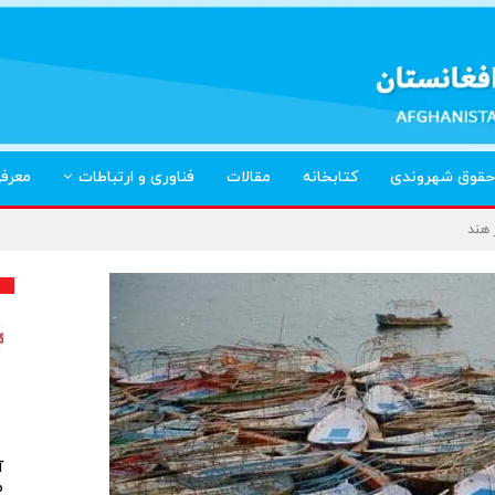
حقوق شهروندی
کتابخانه
مقالات
فناوری و ارتباطات
معرف
 هند
آ
م