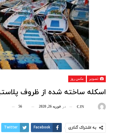
تصویر
عکس روز
اسکله ساخته شده از ظروف پلاستیک
در
فوریه 26, 2020
56
بوسیله
CJN
به اشتراک گذاری
Facebook
Twitter