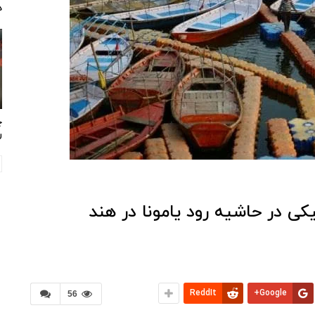
د
چ
ر
ی در حاشیه رود یامونا در هند
ReddIt
Google+
56