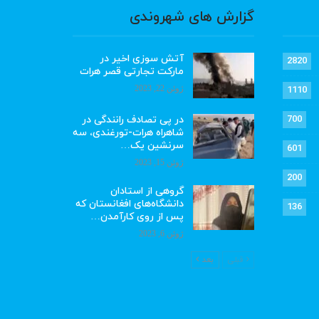
گزارش های شهروندی
آتش سوزی اخیر در
2820
مارکت تجارتی قصر هرات
ژوئن 22, 2023
1110
در پی تصادف رانندگی در
700
شاهراه هرات-تورغندی، سه
سرنشین یک…
601
ژوئن 15, 2023
200
گروهی از استادان
دانشگاه‌های افغانستان که
136
پس از روی کارآمدن…
ژوئن 6, 2023
قبلی
بعد