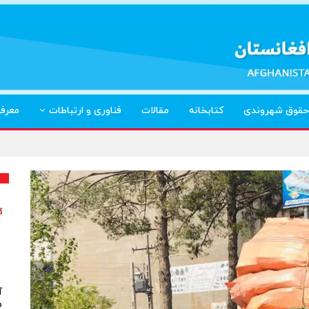
حقوق شهروندی
کتابخانه
مقالات
فناوری و ارتباطات
معرف
آ
م