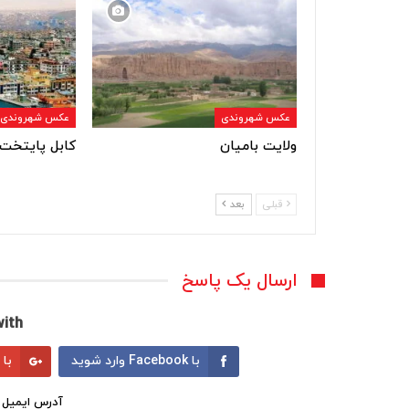
عکس شهروندی
عکس شهروندی
ولایت بامیان
کابل پایتخت 
قبلی
بعد
ارسال یک پاسخ
ith:
با Facebook وارد شوید
با Google وارد شوید
آدرس ایمیل 