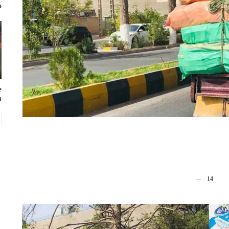
د
چ
ر
14