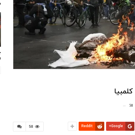
د
چ
ر
کلمبیا
58
ReddIt
Google+
58