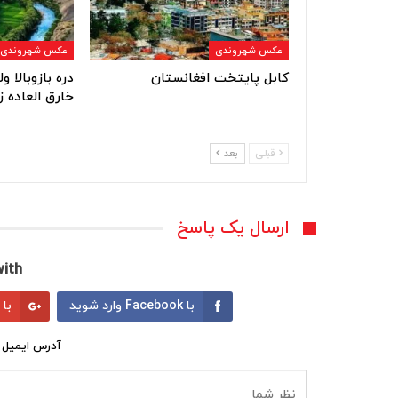
عکس شهروندی
عکس شهروندی
کابل پایتخت افغانستان
دره بازوبالا 
خارق العاده ز
قبلی
بعد
ارسال یک پاسخ
ith:
با Facebook وارد شوید
با Google وارد شوید
آدرس ایمیل 