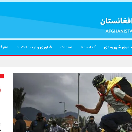
حقوق شهروندی
کتابخانه
مقالات
فناوری و ارتباطات
معرف
آ
م