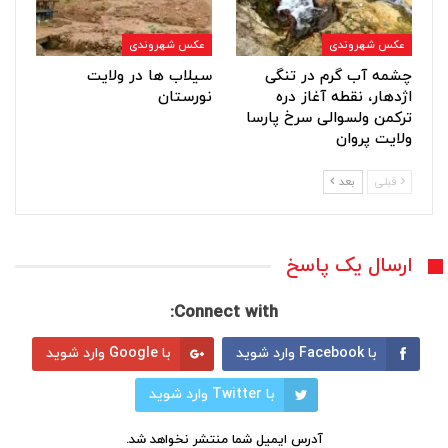
عکس شهروندی
عکس شهروندی
چشمه آب گرم در تنگی
سیلاب ها در ولایت
اژدهار، نقطه آغاز دره
نورستان
ترکمن ولسوالی سرخ پارسا
ولایت پروان
قبلی
بعد
ارسال یک پاسخ
Connect with:
با Facebook وارد شوید
با Google وارد شوید
با Twitter وارد شوید
آدرس ایمیل شما منتشر نخواهد شد.