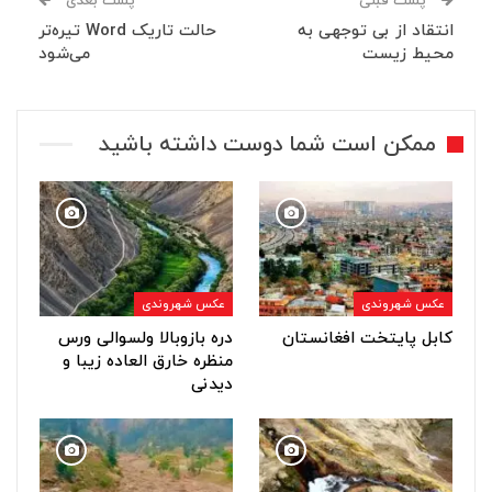
پست قبلی
پست بعدی
انتقاد از بی توجهی به
حالت تاریک Word تیره‌تر
محیط زیست
می‌شود
ممکن است شما دوست داشته باشید
عکس شهروندی
عکس شهروندی
کابل پایتخت افغانستان
دره بازوبالا ولسوالی ورس
منظره خارق العاده زیبا و
دیدنی