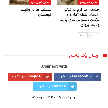
عکس شهروندی
عکس شهروندی
چشمه آب گرم در تنگی
سیلاب ها در ولایت
اژدهار، نقطه آغاز دره
نورستان
ترکمن ولسوالی سرخ پارسا
ولایت پروان
قبلی
بعد
ارسال یک پاسخ
Connect with:
با Facebook وارد شوید
با Google وارد شوید
با Twitter وارد شوید
آدرس ایمیل شما منتشر نخواهد شد.