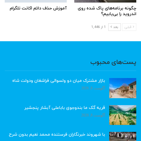
چگونه برنامه‌های پاک شده روی
آموزش حذف دائم اکانت تلگرام
اندروید را بی‌یابیم؟
قبلی
بعد
1 از 1,446
پست‌های محبوب
بازار مشترک میان دو ولسوالی فراشغان ودولت شاه
آگوست 8, 2026
قریه گک ما بندوجوی باباعلی آبشار پنجشیر
آگوست 8, 2026
با شهروند خبرنگاران فرستنده محمد نعیم بدون شرح
…