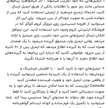
۱. ایمیل‌هایی که خود تخریب میشوند – اگر میخواهید پیام‌های
حساس مانند رمز عبور یا اطلاعات بانکی از طریق ایمیل ارسال
کنید، احتمالا ترجیح میدهید از ایمیلی استفاده کنید که پس از
خوانده شدن به صورت خودکار از بین میروند. برای این کار
میتوانید از افزونه اسنپ‌میل روی مرورگر کروم گوگل که در
فروشگاه اینترنتی کروم وجود دارد استفاده کنید. این نرم‌افزار
امکان ارسال ایمیل‌های متنی خود-تخریب برای جیمیل را ارائه
میدهد. وقتی ایمیل وارد صندوق گیرنده میشود با یک هشدار
همراه است که به گیرنده اطلاع میدهد که ایمیل پس از ۶۰ ثانیه
از بین میرود. فراموش نکنید که درباره این پیام‌ها به گیرنده‌های
خود اطلاع دهید تا آن‌ها را با هرزنامه اشتباه نگیرند.
۲. ایمیل‌های خود را تایید کنید – با افزایش فیشینگ و
تروجان‌ها، با استفاده از یک تاییدیه شخصی میتوانید گیرنده را
از واقعی بودن ایمیل خود و هویت فرستنده مطمئن کنید
Comodo ابزاریست که به شما امکان میدهد تا پیام خود را به
صورت دیجیتالی امضا کنید و آن‌ها را رمزنگاری کنید تا فقط
گیرنده مورد نظر بتواند به محتوای آن‌ها دسترسی پیدا کند. شما
میتوانید با تکمیل یک فرم ساده و کوتاه ثبت‌نام گواهینامه