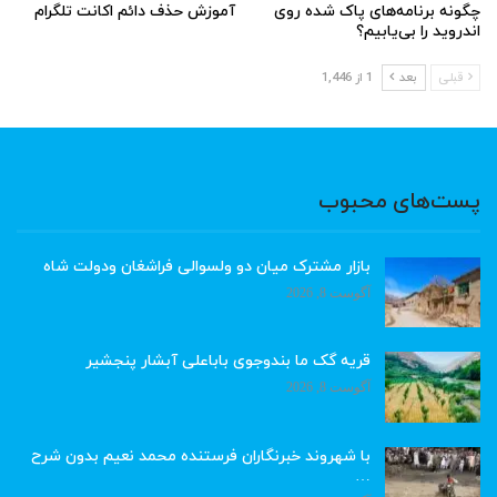
چگونه برنامه‌های پاک شده روی
آموزش حذف دائم اکانت تلگرام
اندروید را بی‌یابیم؟
قبلی
بعد
1 از 1,446
پست‌های محبوب
بازار مشترک میان دو ولسوالی فراشغان ودولت شاه
آگوست 8, 2026
قریه گک ما بندوجوی باباعلی آبشار پنجشیر
آگوست 8, 2026
با شهروند خبرنگاران فرستنده محمد نعیم بدون شرح
…