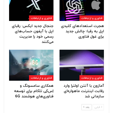
فناوری و ارتباطات
فناوری و ارتباطات
هجرت استعدادهای کلیدی
جنجال جدید ایکس: رقبای
اپل به رقبا؛ چالش جدید
اپل با آیفون حساب‌های
برای غول فناوری
رسمی خود را مدیریت
می‌کنند
فناوری و ارتباطات
فناوری و ارتباطات
آمازون با آنتن اولترا وارد
همکاری سامسونگ و
رقابت اینترنت ماهواره‌ای
اِس‌کِی تلکام برای توسعه
سازمانی شد
فناوری‌های هوشمند 6G
قبلی
بعد