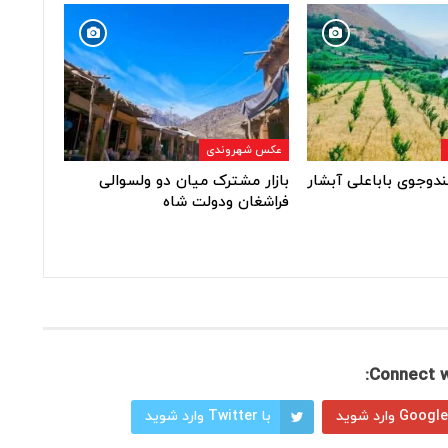
عکس شهروندی
ندوجوی باباعلی آبشار
بازار مشترک میان دو ولسوالی
فراشغان ودولت شاه
Connect w
با Twitter وارد شوید