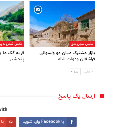
عکس شهروندی
عکس شهروندی
بازار مشترک میان دو ولسوالی
قریه گک ما ب
فراشغان ودولت شاه
پنجشیر
قبلی
بعد
ارسال یک پاسخ
ith:
با Facebook وارد شوید
با Google وارد شوید