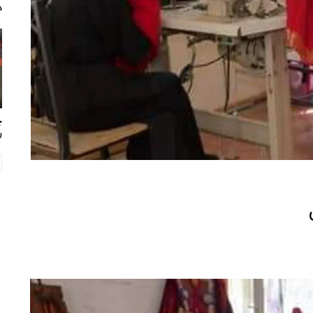
د
چ
ر