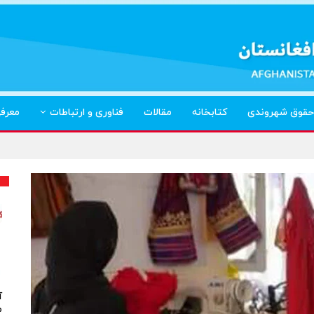
حقوق شهروندی
کتابخانه
مقالات
فناوری و ارتباطات
معرف
آ
م