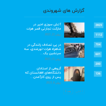
گزارش های شهروندی
آتش سوزی اخیر در
2823
مارکت تجارتی قصر هرات
ژوئن 22, 2023
1112
در پی تصادف رانندگی در
704
شاهراه هرات-تورغندی، سه
سرنشین یک…
601
ژوئن 15, 2023
200
گروهی از استادان
دانشگاه‌های افغانستان که
136
پس از روی کارآمدن…
ژوئن 6, 2023
قبلی
بعد