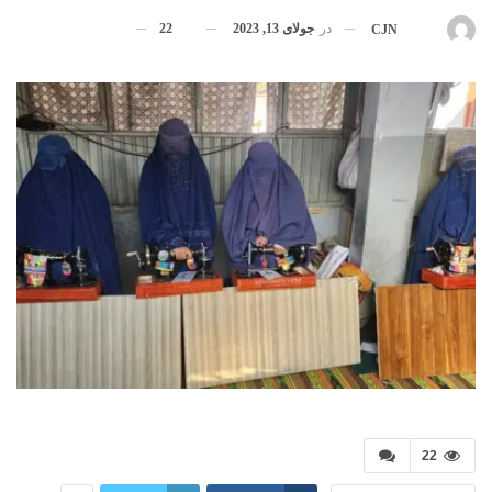
در
جولای 13, 2023
22
بوسیله
CJN
22