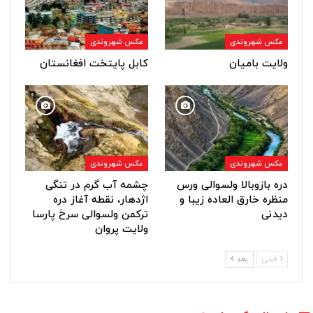
عکس شهروندی
عکس شهروندی
ولایت بامیان
کابل پایتخت افغانستان
عکس شهروندی
عکس شهروندی
دره بازوبالا ولسوالی ورس
چشمه آب گرم در تنگی
منظره خارق العاده زیبا و
اژدهار، نقطه آغاز دره
دیدنی
ترکمن ولسوالی سرخ پارسا
ولایت پروان
قبلی
بعد