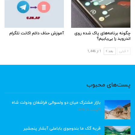
چگونه برنامه‌های پاک شده روی
آموزش حذف دائم اکانت تلگرام
اندروید را بی‌یابیم؟
قبلی
بعد
1 از 1,446
پست‌های محبوب
بازار مشترک میان دو ولسوالی فراشغان ودولت شاه
آگوست 8, 2026
قریه گک ما بندوجوی باباعلی آبشار پنجشیر