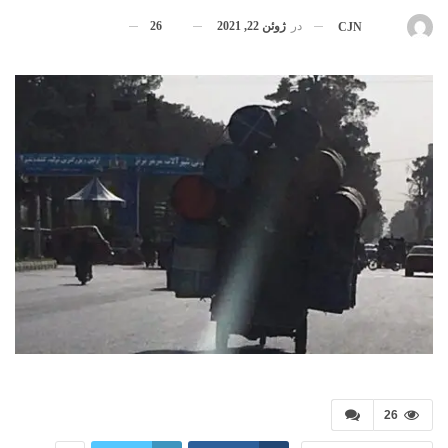
در
ژوئن 22, 2021
26
بوسیله
CJN
26