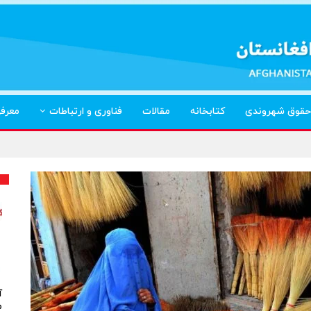
حقوق شهروندی
کتابخانه
مقالات
فناوری و ارتباطات
معرف
آ
م