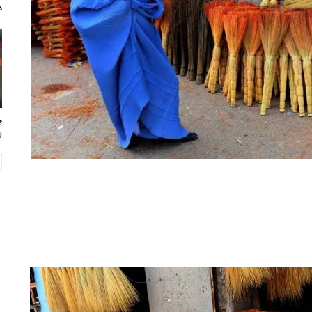
د
چ
ر