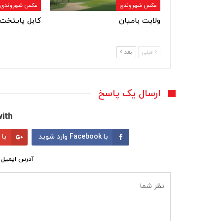
عکس شهروندی
عکس شهروندی
ولایت بامیان
کابل پایتخت 
قبلی
بعد
ارسال یک پاسخ
ith:
با Facebook وارد شوید
با Google وارد شوید
آدرس ایمیل 