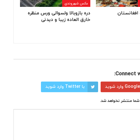
عکس شهروندی
افغانستان
دره بازوبالا ولسوالی ورس منظره
خارق العاده زیبا و دیدنی
Connect w
با Twitter وارد شوید
شما منتشر نخواهد شد.