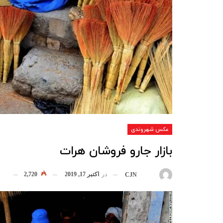
عکس شهروندی
بازار جارو فروشان هرات
در
اکتبر 17, 2019
2,720
بوسیله
CJN