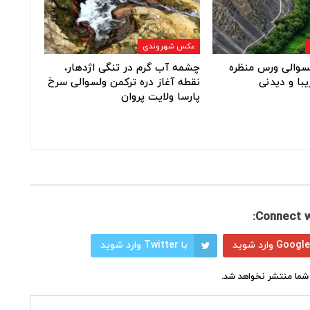
عکس شهروندی
ولسوالی ورس منظره
چشمه آب گرم در تنگی اژدهار،
یبا و دیدنی
نقطه آغاز دره ترکمن ولسوالی سرخ
پارسا ولایت پروان
Connect w
با Twitter وارد شوید
شما منتشر نخواهد شد.