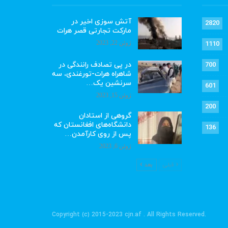
آتش سوزی اخیر در
2820
مارکت تجارتی قصر هرات
ژوئن 22, 2023
1110
در پی تصادف رانندگی در
700
شاهراه هرات-تورغندی، سه
سرنشین یک…
601
ژوئن 15, 2023
200
گروهی از استادان
دانشگاه‌های افغانستان که
136
پس از روی کارآمدن…
ژوئن 6, 2023
قبلی
بعد
.Copyright (c) 2015-2023 cjn.af . All Rights Reserved