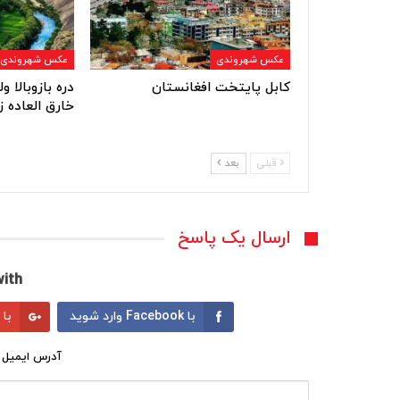
عکس شهروندی
عکس شهروندی
کابل پایتخت افغانستان
دره بازوبالا 
خارق العاده ز
قبلی
بعد
ارسال یک پاسخ
ith:
با Facebook وارد شوید
با Google وارد شوید
آدرس ایمیل 