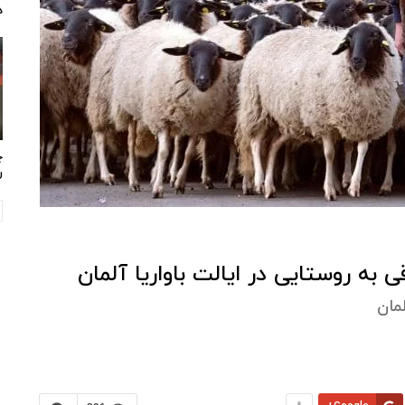
د
چ
ر
به روستایی در ایالت باواریا آلمان
مان