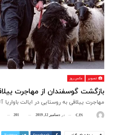
تصویر
عکس روز
بازگشت گوسفندان از مهاجرت ییلاقی 
مهاجرت ییلاقی به روستایی در ایالت باواریا آل
در
دسامبر 12, 2019
201
بوسیله
CJN