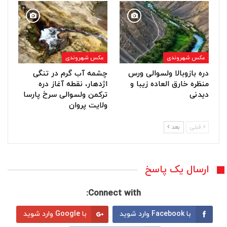
عکس شهروندی
عکس شهروندی
دره بازوبالا ولسوالی ورس
چشمه آب گرم در تنگی
منظره خارق العاده زیبا و
اژدهار، نقطه آغاز دره
دیدنی
ترکمن ولسوالی سرخ پارسا
ولایت پروان
قبلی
بعد
ارسال یک پاسخ
Connect with:
با Facebook وارد شوید
با Google وارد شوید