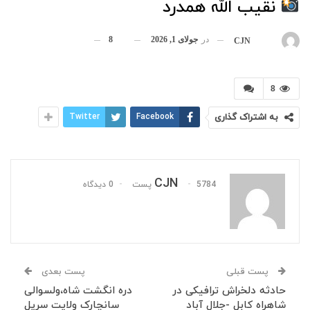
نقیب الله همدرد
در
جولای 1, 2026
8
بوسیله
CJN
8
به اشتراک گذاری
Facebook
Twitter
CJN
5784 پست
0 دیدگاه
پست قبلی
پست بعدی
حادثه دلخراش ترافیکی در
دره انگشت شاه،ولسوالی
شاهراه کابل -جلال آباد
سانچارک ولایت سرپل