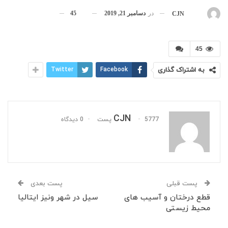
در
دسامبر 21, 2019
45
بوسیله
CJN
45
به اشتراک گذاری
Facebook
Twitter
CJN
5777 پست
0 دیدگاه
پست قبلی
پست بعدی
قطع درختان و آسیب های
سیل در شهر ونیز ایتالیا
محیط زیستی