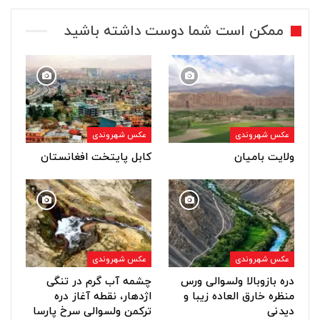
ممکن است شما دوست داشته باشید
عکس شهروندی
عکس شهروندی
ولایت بامیان
کابل پایتخت افغانستان
عکس شهروندی
عکس شهروندی
دره بازوبالا ولسوالی ورس
چشمه آب گرم در تنگی
منظره خارق العاده زیبا و
اژدهار، نقطه آغاز دره
دیدنی
ترکمن ولسوالی سرخ پارسا