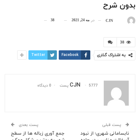
بدون شرح
در
مه 24, 2021
38
بوسیله
CJN
38
به اشتراک گذاری
Facebook
Twitter
CJN
5777 پست
0 دیدگاه
پست قبلی
پست بعدی
نابسامانی شهری؛ از نبود
جمع آوری زباله ها از سطح