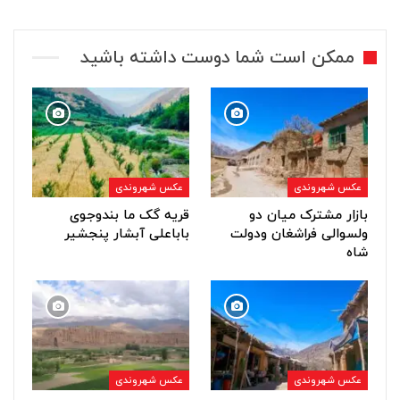
ممکن است شما دوست داشته باشید
عکس شهروندی
عکس شهروندی
بازار مشترک میان دو
قریه گک ما بندوجوی
ولسوالی فراشغان ودولت
باباعلی آبشار پنجشیر
شاه
عکس شهروندی
عکس شهروندی