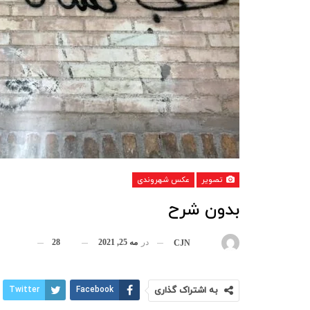
تصویر
عکس شهروندی
بدون شرح
در
مه 25, 2021
28
بوسیله
CJN
به اشتراک گذاری
Facebook
Twitter