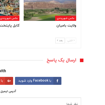
عکس شهروندی
عکس شهروندی
ولایت بامیان
کابل پایتخت 
قبلی
بعد
ارسال یک پاسخ
ith:
با Facebook وارد شوید
با Google وارد شوید
آدرس ایمیل 