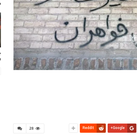
د
چ
ر
ReddIt
Google+
28