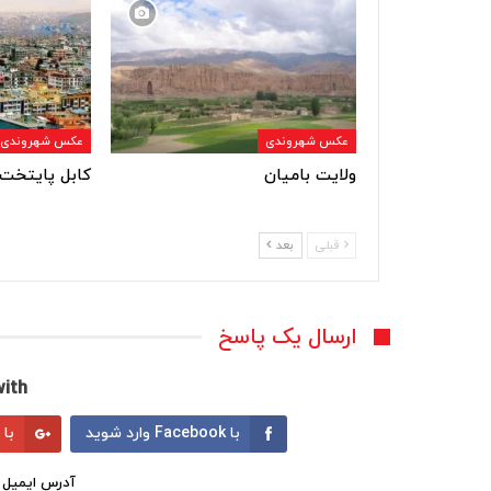
عکس شهروندی
عکس شهروندی
ولایت بامیان
کابل پایتخت 
قبلی
بعد
ارسال یک پاسخ
ith:
با Facebook وارد شوید
با Google وارد شوید
آدرس ایمیل 