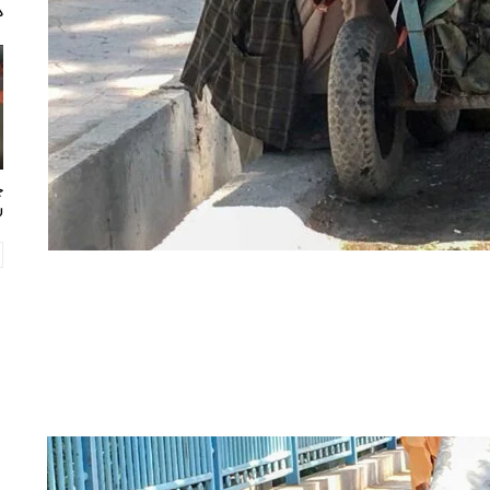
د
چ
ر