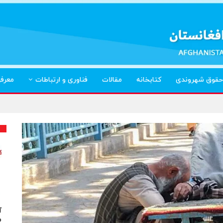
حقوق شهروندی
کتابخانه
مقالات
فناوری و ارتباطات
معرف
آ
م