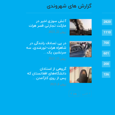
گزارش های شهروندی
آتش سوزی اخیر در
2820
مارکت تجارتی قصر هرات
ژوئن 22, 2023
1110
در پی تصادف رانندگی در
700
شاهراه هرات-تورغندی، سه
سرنشین یک…
601
ژوئن 15, 2023
200
گروهی از استادان
دانشگاه‌های افغانستان که
136
پس از روی کارآمدن…
ژوئن 6, 2023
قبلی
بعد