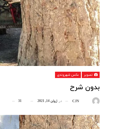
تصویر
عکس شهروندی
بدون شرح
در
ژوئن 14, 2021
31
بوسیله
CJN