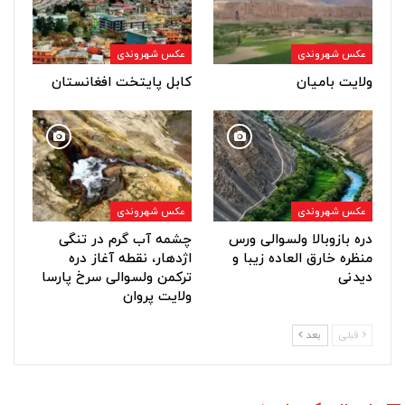
عکس شهروندی
عکس شهروندی
ولایت بامیان
کابل پایتخت افغانستان
عکس شهروندی
عکس شهروندی
دره بازوبالا ولسوالی ورس
چشمه آب گرم در تنگی
منظره خارق العاده زیبا و
اژدهار، نقطه آغاز دره
دیدنی
ترکمن ولسوالی سرخ پارسا
ولایت پروان
قبلی
بعد