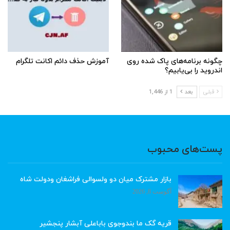
چگونه برنامه‌های پاک شده روی
آموزش حذف دائم اکانت تلگرام
اندروید را بی‌یابیم؟
قبلی
بعد
1 از 1,446
پست‌های محبوب
بازار مشترک میان دو ولسوالی فراشغان ودولت شاه
آگوست 8, 2026
قریه گک ما بندوجوی باباعلی آبشار پنجشیر