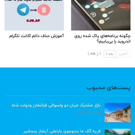
چگونه برنامه‌های پاک شده روی
آموزش حذف دائم اکانت تلگرام
اندروید را بی‌یابیم؟
قبلی
بعد
1 از 1,446
پست‌های محبوب
بازار مشترک میان دو ولسوالی فراشغان ودولت شاه
آگوست 8, 2026
قریه گک ما بندوجوی باباعلی آبشار پنجشیر