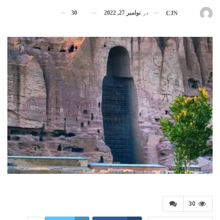
در
نوامبر 27, 2022
30
بوسیله
CJN
30