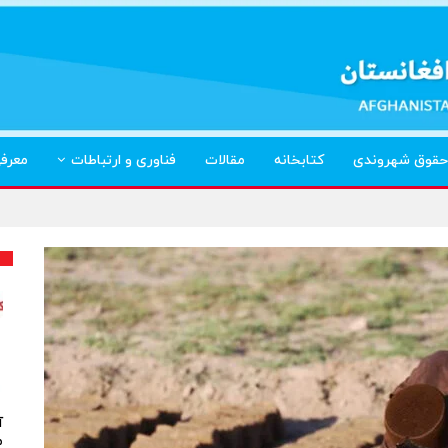
حقوق شهروندی
کتابخانه
مقالات
فناوری و ارتباطات
معرف
آ
م