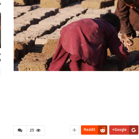
د
چ
ر
ReddIt
Google+
25