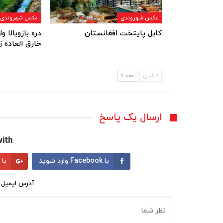
عکس شهروندی
عکس شهروندی
کابل پایتخت افغانستان
دره بازوبالا 
خارق العاده ز
قبلی
بعد
ارسال یک پاسخ
ith:
با Facebook وارد شوید
با Google وارد شوید
آدرس ایمیل 