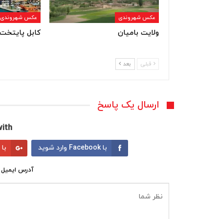
عکس شهروندی
عکس شهروندی
ولایت بامیان
کابل پایتخت 
قبلی
بعد
ارسال یک پاسخ
ith:
با Facebook وارد شوید
با Google وارد شوید
آدرس ایمیل 