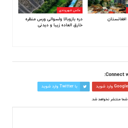
عکس شهروندی
افغانستان
دره بازوبالا ولسوالی ورس منظره
خارق العاده زیبا و دیدنی
Connect w
با Twitter وارد شوید
شما منتشر نخواهد شد.