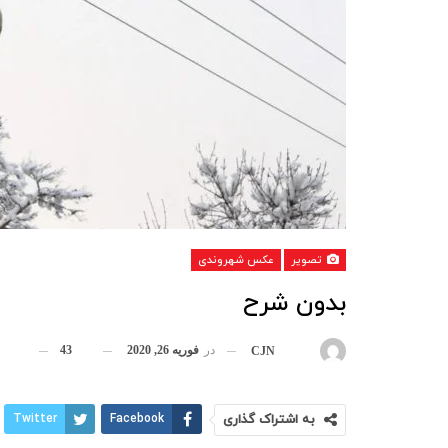
تصویر
عکس شهروندی
بدون شرح
در
فوریه 26, 2020
43
بوسیله
CJN
به اشتراک گذاری
Facebook
Twitter