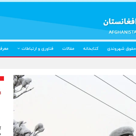
حقوق شهروندی
کتابخانه
مقالات
فناوری و ارتباطات
معرف
آ
م