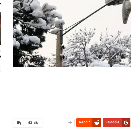
د
چ
ر
ReddIt
Google+
43