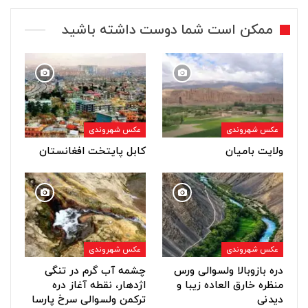
ممکن است شما دوست داشته باشید
عکس شهروندی
عکس شهروندی
ولایت بامیان
کابل پایتخت افغانستان
عکس شهروندی
عکس شهروندی
دره بازوبالا ولسوالی ورس
چشمه آب گرم در تنگی
منظره خارق العاده زیبا و
اژدهار، نقطه آغاز دره
دیدنی
ترکمن ولسوالی سرخ پارسا