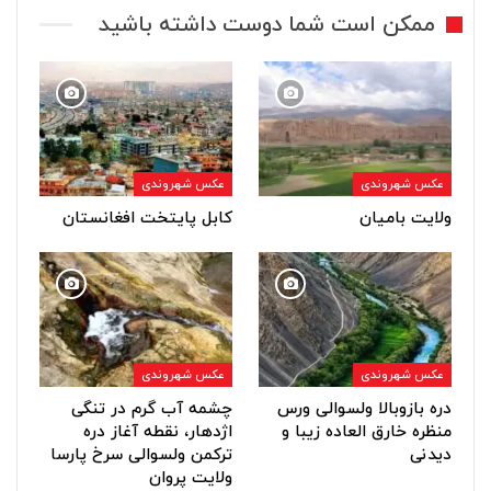
ممکن است شما دوست داشته باشید
عکس شهروندی
عکس شهروندی
ولایت بامیان
کابل پایتخت افغانستان
عکس شهروندی
عکس شهروندی
دره بازوبالا ولسوالی ورس
چشمه آب گرم در تنگی
منظره خارق العاده زیبا و
اژدهار، نقطه آغاز دره
دیدنی
ترکمن ولسوالی سرخ پارسا
ولایت پروان