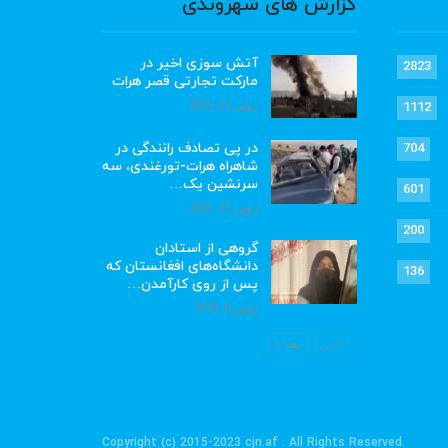
گزارش های شهروندی
آتش سوزی اخیر در
2823
مارکت تجارتی قصر هرات
ژوئن 22, 2023
1112
در پی تصادف رانندگی در
704
شاهراه هرات-تورغندی، سه
سرنشین یک…
601
ژوئن 15, 2023
200
گروهی از استادان
دانشگاه‌های افغانستان که
136
پس از روی کارآمدن…
ژوئن 6, 2023
قبلی
بعد
.Copyright (c) 2015-2023 cjn.af . All Rights Reserved