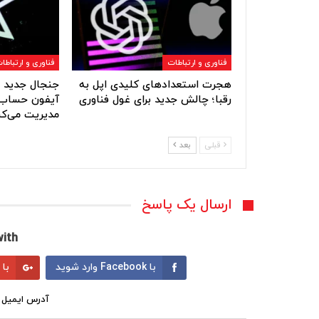
فناوری و ارتباطات
فناوری و ارتباطا
هجرت استعدادهای کلیدی اپل به
جنجال جدید ا
رقبا؛ چالش جدید برای غول فناوری
آیفون حساب‌
مدیریت می‌کن
قبلی
بعد
ارسال یک پاسخ
ith:
با Facebook وارد شوید
با Google وارد شوید
آدرس ایمیل 