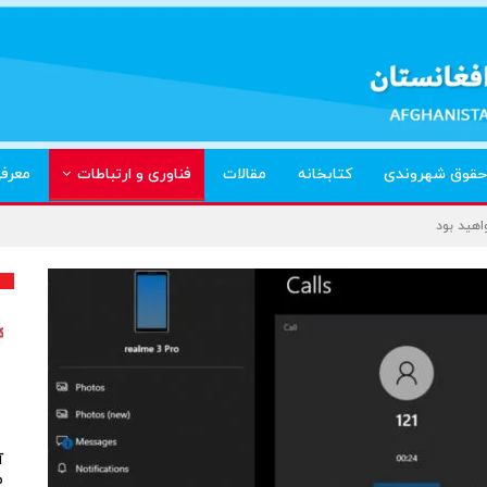
حقوق شهروندی
کتابخانه
مقالات
فناوری و ارتباطات
معرف
آ
م