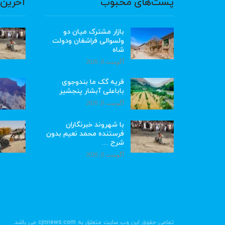
پست‌های محبوب
آخرین 
بازار مشترک میان دو
ولسوالی فراشغان ودولت
شاه
آگوست 8, 2026
قریه گک ما بندوجوی
باباعلی آبشار پنجشیر
آگوست 8, 2026
با شهروند خبرنگاران
فرستنده محمد نعیم بدون
شرح …
آگوست 8, 2026
تمامی حقوق این وب سایت متعلق به cjnnews.com می باشد.