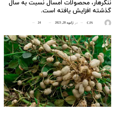
ننگرهار، محصولات‬ امسال نسبت به سال
گذشته افزایش یافته است.
در
ژانویه 28, 2023
24
بوسیله
CJN