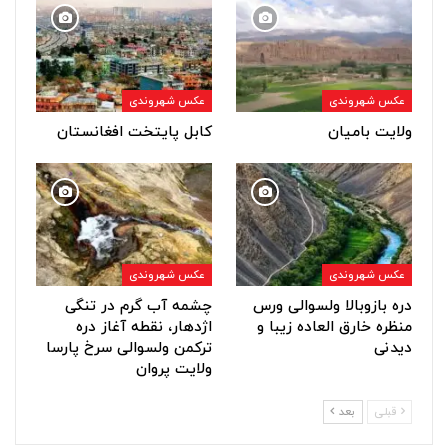
عکس شهروندی
عکس شهروندی
ولایت بامیان
کابل پایتخت افغانستان
عکس شهروندی
عکس شهروندی
دره بازوبالا ولسوالی ورس
چشمه آب گرم در تنگی
منظره خارق العاده زیبا و
اژدهار، نقطه آغاز دره
دیدنی
ترکمن ولسوالی سرخ پارسا
ولایت پروان
قبلی
بعد