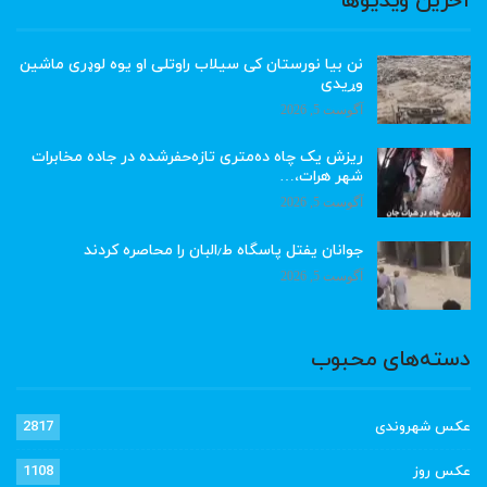
آخرین ویدیوها
نن بیا نورستان کی سیلاب راوتلی او یوه لوډری ماشین
وړیدی
آگوست 5, 2026
ریزش یک چاه ده‌متری تازه‌حفرشده در جاده مخابرات
شهر هرات،…
آگوست 5, 2026
جوانان یفتل پاسگاه ط٫البان را محاصره کردند
آگوست 5, 2026
دسته‌های محبوب
عکس شهروندی
2817
عکس روز
1108