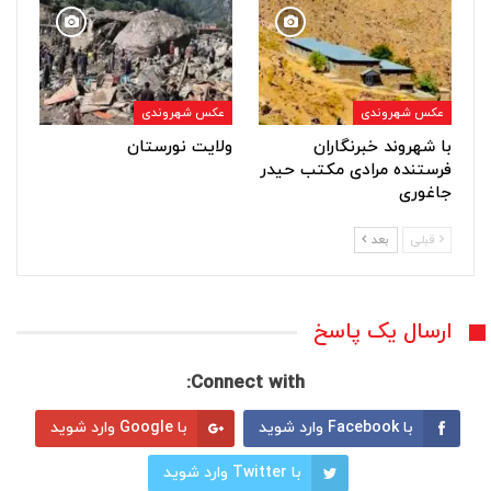
عکس شهروندی
عکس شهروندی
با شهروند خبرنگاران
ولایت نورستان
فرستنده مرادی مکتب حیدر
جاغوری
قبلی
بعد
ارسال یک پاسخ
Connect with:
با Facebook وارد شوید
با Google وارد شوید
با Twitter وارد شوید